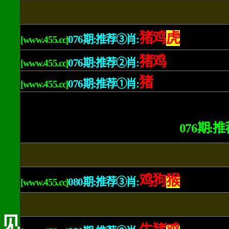
猪鸡
虎
076期:推荐③肖
:
[www.455.cc]
猪鸡
0
76
期:推荐②肖:
[www.455.cc]
猪
076
期:推荐①肖:
[www.455.cc]
076期:
鸡狗
猴
080期:推荐③肖
:
[www.455.cc]
见