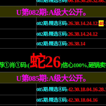
06.18.30.20.32.08.
81
0
期:精选⑧码:
U
第082期:A级大公开。
26.38.14.24.12.
48
.
82
0
期:精选⑧码:
26.38.14.24.12
82
0
期:精选⑤码:
26.38.14
82
0
期:精选③码:
蛇26
推荐①肖①码:(
)信心100%,砸锅
U
第085期:A级大公开。
42.30.18.04.16.28.
85
0
期:精选⑧码:
42.30.18.04.16
85
0
期:精选⑤码: