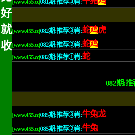
牛猪
鸡
081期:推荐③肖
:
[www.455.cc]
好
就
蛇
鸡
虎
082期:推荐③肖
:
[www.455.cc]
蛇
鸡
收
0
82
期:推荐②肖:
[www.455.cc]
蛇
082
期:推荐①肖:
[www.455.cc]
082期:
牛兔龙
085期:推荐③肖
:
[www.455.cc]
牛兔
0
85
期:推荐②肖:
[www.455.cc]