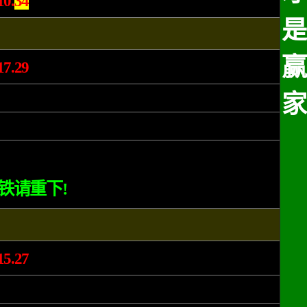
10.
34
是
赢
17.29
家
卖铁请重下!
15.27