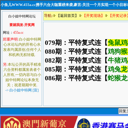
小鱼儿WWW.455a.cc携手六合大咖重磅来袭,豪言:关注一个月实现一个小目标
导航
:
【返回首页】
【开奖现场】
【开奖记录
白小姐中特网论坛
要就我发-开奖网
网址：
455a.cc
郑重声明:
白小姐中特网
079期：平特复式连【
兔鼠鸡
心水论坛内的所有心水
发表均属原创,任何个人
080期：平特复式连【
鸡狗
猴
和机构无权转载.
082期：平特复式连【
牛猪鸡
另:
本坛公开的高手精准
085期：平特复式连【
鸡兔
龙
六合资料都属发表者个
人所有,一切内容与白小
086期：平特复式连【
蛇猴龙
姐中特网论坛本身无
关；祝君期期中奖.
-> 白小姐中特网 [宣]